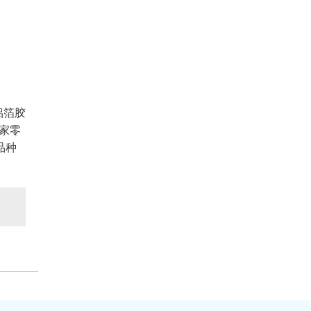
铝箔胶
家零
品种